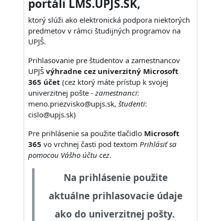
portáli LMS.UPJS.SK,
ktorý slúži ako elektronická podpora niektorých
predmetov v rámci študijných programov na
UPJŠ.
Prihlasovanie pre študentov a zamestnancov
UPJŠ
výhradne cez univerzitný Microsoft
365 účet
(cez ktorý máte prístup k svojej
univerzitnej pošte -
zamestnanci
:
meno.priezvisko@upjs.sk,
študenti
:
cislo@upjs.sk)
Pre prihlásenie sa použite tlačidlo
Microsoft
365
vo vrchnej časti pod textom
Prihlásiť sa
pomocou Vášho účtu cez
.
Na prihlásenie použite
aktuálne prihlasovacie údaje
ako do univerzitnej pošty.