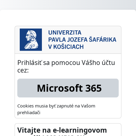
Preskočiť na hlavný obsah
e-learning na UPJŠ: Prihlásiť sa
Prihlásiť sa pomocou Vášho účtu
cez:
Microsoft 365
Cookies musia byť zapnuté na Vašom
prehliadači
Vitajte na e-learningovom