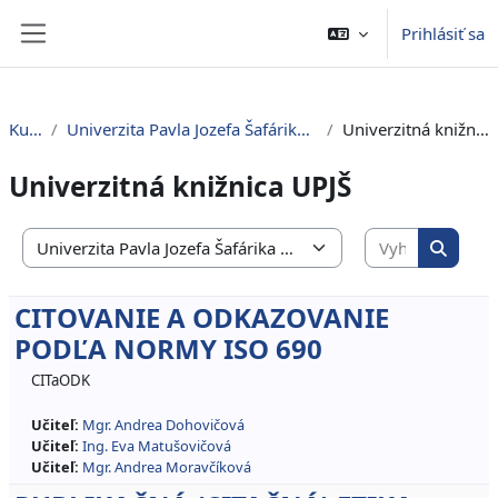
Preskočiť na hlavný obsah
Prihlásiť sa
Bočný panel
Kurzy
Univerzita Pavla Jozefa Šafárika v Košiciach
Univerzitná knižnica UPJŠ
Univerzitná knižnica UPJŠ
Vyhľadať 
Kategórie kurzov
Vyhľada
CITOVANIE A ODKAZOVANIE
PODĽA NORMY ISO 690
CITaODK
Učiteľ:
Mgr. Andrea Dohovičová
Učiteľ:
Ing. Eva Matušovičová
Učiteľ:
Mgr. Andrea Moravčíková