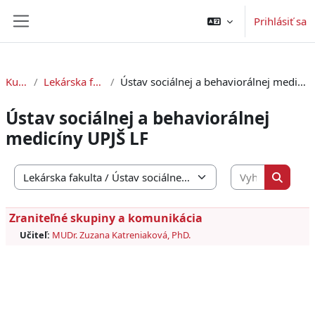
Preskočiť na hlavný obsah
Prihlásiť sa
Bočný panel
Kurzy
Lekárska fakulta
Ústav sociálnej a behaviorálnej medicíny UPJŠ LF
Ústav sociálnej a behaviorálnej
medicíny UPJŠ LF
Vyhľadať 
Kategórie kurzov
Vyhľada
Zraniteľné skupiny a komunikácia
Učiteľ:
MUDr. Zuzana Katreniaková, PhD.