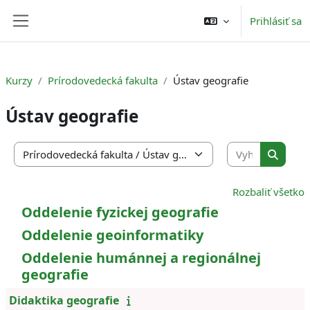
Preskočiť na hlavný obsah
Prihlásiť sa
Bočný panel
Kurzy
Prírodovedecká fakulta
Ústav geografie
Ústav geografie
Vyhľadať 
Kategórie kurzov
Vyhľada
Rozbaliť všetko
Oddelenie fyzickej geografie
Oddelenie geoinformatiky
Oddelenie humánnej a regionálnej
geografie
Didaktika geografie