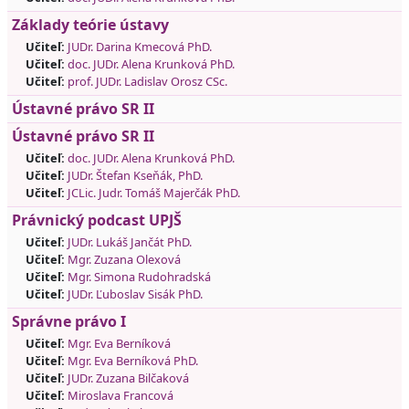
Základy teórie ústavy
Učiteľ:
JUDr. Darina Kmecová PhD.
Učiteľ:
doc. JUDr. Alena Krunková PhD.
Učiteľ:
prof. JUDr. Ladislav Orosz CSc.
Ústavné právo SR II
Ústavné právo SR II
Učiteľ:
doc. JUDr. Alena Krunková PhD.
Učiteľ:
JUDr. Štefan Kseňák, PhD.
Učiteľ:
JCLic. Judr. Tomáš Majerčák PhD.
Právnický podcast UPJŠ
Učiteľ:
JUDr. Lukáš Jančát PhD.
Učiteľ:
Mgr. Zuzana Olexová
Učiteľ:
Mgr. Simona Rudohradská
Učiteľ:
JUDr. Ľuboslav Sisák PhD.
Správne právo I
Učiteľ:
Mgr. Eva Berníková
Učiteľ:
Mgr. Eva Berníková PhD.
Učiteľ:
JUDr. Zuzana Bilčaková
Učiteľ:
Miroslava Francová