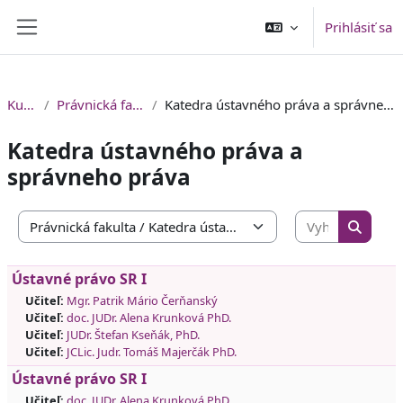
Preskočiť na hlavný obsah
Prihlásiť sa
Bočný panel
Kurzy
Právnická fakulta
Katedra ústavného práva a správneho práva
Katedra ústavného práva a
správneho práva
Vyhľadať 
Kategórie kurzov
Vyhľada
Ústavné právo SR I
Učiteľ:
Mgr. Patrik Mário Čerňanský
Učiteľ:
doc. JUDr. Alena Krunková PhD.
Učiteľ:
JUDr. Štefan Kseňák, PhD.
Učiteľ:
JCLic. Judr. Tomáš Majerčák PhD.
Ústavné právo SR I
Učiteľ:
doc. JUDr. Alena Krunková PhD.