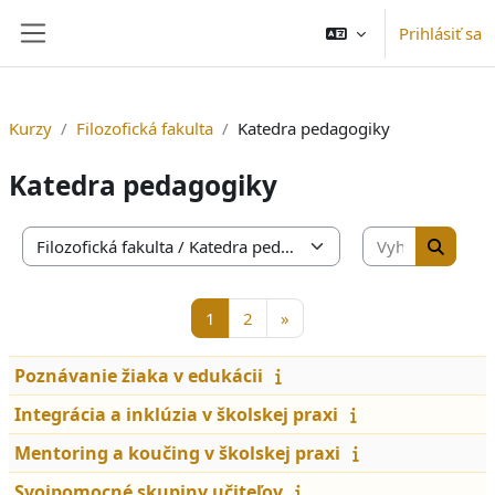
Preskočiť na hlavný obsah
Prihlásiť sa
Bočný panel
Kurzy
Filozofická fakulta
Katedra pedagogiky
Katedra pedagogiky
Vyhľadať 
Kategórie kurzov
Vyhľada
Strana 1
Strana 2
Ďalšia stránka
1
2
»
Poznávanie žiaka v edukácii
Integrácia a inklúzia v školskej praxi
Mentoring a koučing v školskej praxi
Svojpomocné skupiny učiteľov