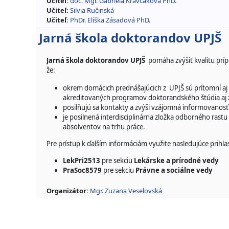
Učiteľ:
doc. Mgr. Gabriela Kravčáková PhD.
Učiteľ:
Silvia Ručinská
Učiteľ:
PhDr. Eliška Zásadová PhD.
Jarná škola doktorandov UPJŠ
Jarná škola doktorandov UPJŠ
pomáha zvýšiť kvalitu prí
že:
okrem domácich prednášajúcich z UPJŠ sú prítomní aj
akreditovaných programov doktorandského štúdia aj z
posilňujú sa kontakty a zvýši vzájomná informovano
je posilnená interdisciplinárna zložka odborného rast
absolventov na trhu práce.
Pre prístup k ďalším informáciám využite nasledujúce prihla
LekPri2513
pre sekciu
Lekárske a prírodné vedy
PraSoc8579
pre sekciu
Právne a sociálne vedy
Organizátor:
Mgr. Zuzana Veselovská