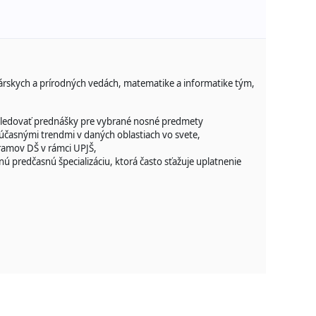
árskych a prírodných vedách, matematike a informatike tým,
 sledovať prednášky pre vybrané nosné predmety
účasnými trendmi v daných oblastiach vo svete,
ramov DŠ v rámci UPJŠ,
ú predčasnú špecializáciu, ktorá často sťažuje uplatnenie