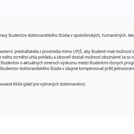
pravy študentov doktorandského štúdia v spoločenských, humanitných, lek
 externí prednášatelia z prostredia mimo UPJŠ, aby študenti mali možnosť
 iného zorného uhla pohľadu a zároveň dostali možnosť oboznámiť sa so s
sť študentov o aktuálnych smeroch výskumu medzi študentmi rôznych prog
u študentov doktorandského štúdia v záujme kompenzovať príliš jednostrann
sovacie kľúče (platí pre vybraných doktorandov):