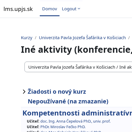
Preskočiť na hlavný obsah
lms.upjs.sk
Domov
Logout
Kurzy
Univerzita Pavla Jozefa Šafárika v Košiciach
Iné aktivity (konferencie, 
Kategórie kurzov
Žiadosti o nový kurz
Nepoužívané (na zmazanie)
Kompetentnosti administratívn
Učiteľ:
doc. Ing. Anna Čepelová PhD., univ. prof.
Učiteľ:
PhDr. Miroslav Fečko PhD.