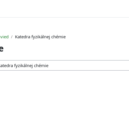
 vied
Katedra fyzikálnej chémie
e