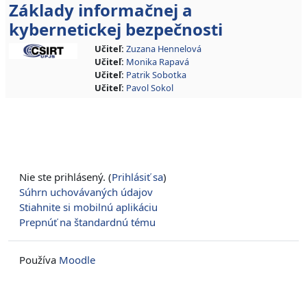
Základy informačnej a
kybernetickej bezpečnosti
Učiteľ:
Zuzana Hennelová
Učiteľ:
Monika Rapavá
Učiteľ:
Patrik Sobotka
Učiteľ:
Pavol Sokol
Nie ste prihlásený. (
Prihlásiť sa
)
Súhrn uchovávaných údajov
Stiahnite si mobilnú aplikáciu
Prepnúť na štandardnú tému
Používa
Moodle