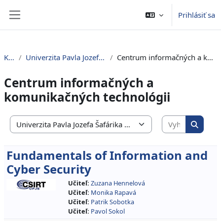
Preskočiť na hlavný obsah
Prihlásiť sa
Bočný panel
Kurzy
Univerzita Pavla Jozefa Šafárika v Košiciach
Centrum informačných a komunikačných technológii
Centrum informačných a
komunikačných technológii
Vyhľadať 
Kategórie kurzov
Vyhľada
Fundamentals of Information and
Cyber Security
Učiteľ:
Zuzana Hennelová
Učiteľ:
Monika Rapavá
Učiteľ:
Patrik Sobotka
Učiteľ:
Pavol Sokol