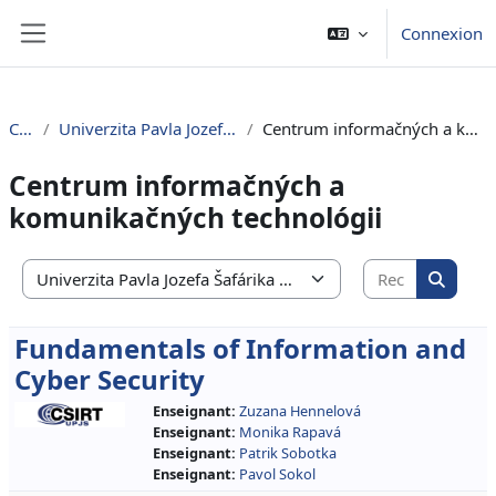
Passer au contenu principal
Connexion
Panneau latéral
Cours
Univerzita Pavla Jozefa Šafárika v Košiciach
Centrum informačných a komunikačných technológii
Centrum informačných a
komunikačných technológii
Recherche
Catégories de cours
Recherc
Fundamentals of Information and
Cyber Security
Enseignant:
Zuzana Hennelová
Enseignant:
Monika Rapavá
Enseignant:
Patrik Sobotka
Enseignant:
Pavol Sokol