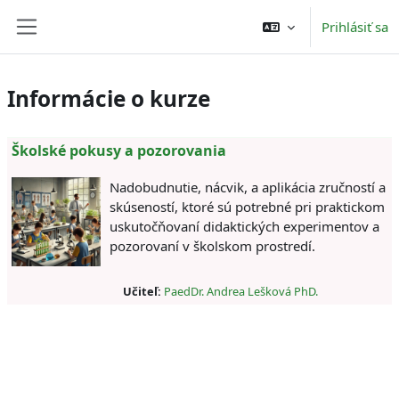
Preskočiť na hlavný obsah
Prihlásiť sa
Bočný panel
Informácie o kurze
Školské pokusy a pozorovania
Nadobudnutie, nácvik, a aplikácia zručností a
skúseností, ktoré sú potrebné pri praktickom
uskutočňovaní didaktických experimentov a
pozorovaní v školskom prostredí.
Učiteľ:
PaedDr. Andrea Lešková PhD.