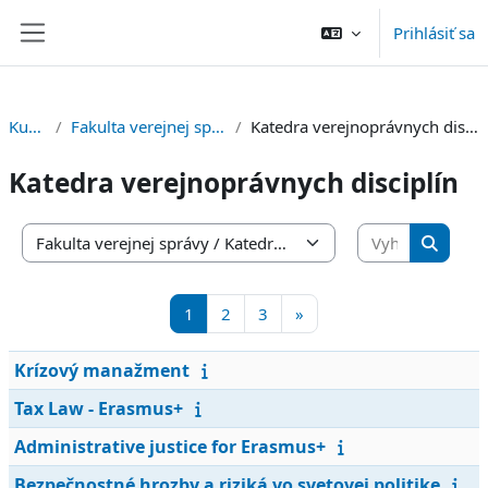
Preskočiť na hlavný obsah
Prihlásiť sa
Bočný panel
Kurzy
Fakulta verejnej správy
Katedra verejnoprávnych disciplín
Katedra verejnoprávnych disciplín
Vyhľadať 
Kategórie kurzov
Vyhľada
Strana 1
Strana 2
Strana 3
Ďalšia stránka
1
2
3
»
Krízový manažment
Tax Law - Erasmus+
Administrative justice for Erasmus+
Bezpečnostné hrozby a riziká vo svetovej politike