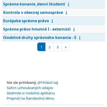
Správne konanie_denní študenti
Kontrola v obecnej samospráve
Európske správne právo
Správne právo hmotné I - externisti
Osobitné druhy správneho konania - E
Strana 1
Strana 2
Strana 3
Ďalšia stránka
1
2
3
»
Nie ste prihlásený. (
Prihlásiť sa
)
Súhrn uchovávaných údajov
Stiahnite si mobilnú aplikáciu
Prepnúť na štandardnú tému