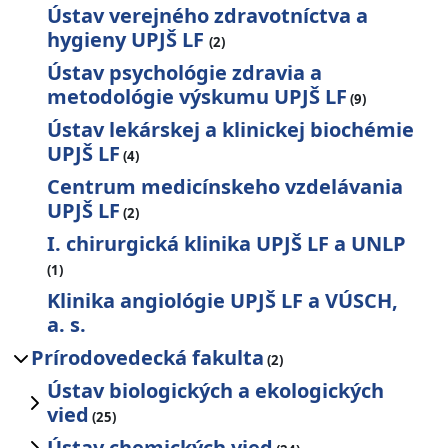
Ústav verejného zdravotníctva a
hygieny UPJŠ LF
(2)
Ústav psychológie zdravia a
metodológie výskumu UPJŠ LF
(9)
Ústav lekárskej a klinickej biochémie
UPJŠ LF
(4)
Centrum medicínskeho vzdelávania
UPJŠ LF
(2)
I. chirurgická klinika UPJŠ LF a UNLP
(1)
Klinika angiológie UPJŠ LF a VÚSCH,
a. s.
Prírodovedecká fakulta
(2)
Ústav biologických a ekologických
vied
(25)
Ústav chemických vied