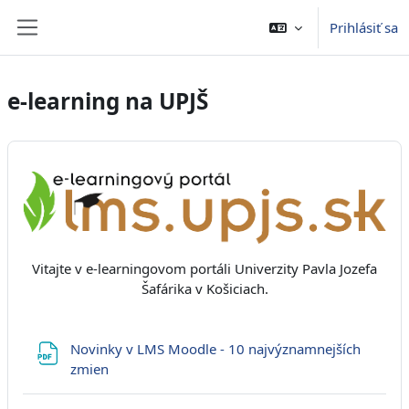
Preskočiť na hlavný obsah
Prihlásiť sa
Bočný panel
e-learning na UPJŠ
Vitajte v e-learningovom portáli Univerzity Pavla Jozefa
Šafárika v Košiciach.
Novinky v LMS Moodle - 10 najvýznamnejších
URL
zmien