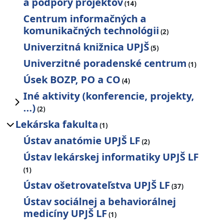
a podpory projektov
(14)
Centrum informačných a
komunikačných technológii
(2)
Univerzitná knižnica UPJŠ
(5)
Univerzitné poradenské centrum
(1)
Úsek BOZP, PO a CO
(4)
Iné aktivity (konferencie, projekty,
...)
(2)
Lekárska fakulta
(1)
Ústav anatómie UPJŠ LF
(2)
Ústav lekárskej informatiky UPJŠ LF
(1)
Ústav ošetrovateľstva UPJŠ LF
(37)
Ústav sociálnej a behaviorálnej
medicíny UPJŠ LF
(1)